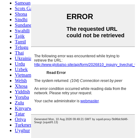
Samoan
Scots Gaelic
Shona
Sindhi
Sundanese
Swahili
Tajik
Tamil
Telugu
Thai
Ukrainian
Urdu
Uzbek
Vietnamese
Welsh
Xhosa
Yiddish
Yoruba
Zulu
Kinyarwanda
Tatar
Oriya
Turkmen
Uyghur