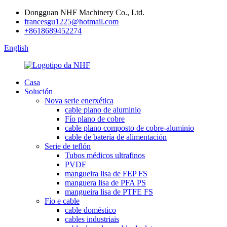
Dongguan NHF Machinery Co., Ltd.
francesgu1225@hotmail.com
+8618689452274
English
Casa
Solución
Nova serie enerxética
cable plano de aluminio
Fío plano de cobre
cable plano composto de cobre-aluminio
cable de batería de alimentación
Serie de teflón
Tubos médicos ultrafinos
PVDF
mangueira lisa de FEP FS
manguera lisa de PFA PS
mangueira lisa de PTFE FS
Fío e cable
cable doméstico
cables industriais