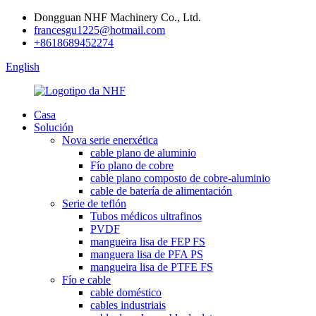
Dongguan NHF Machinery Co., Ltd.
francesgu1225@hotmail.com
+8618689452274
English
Casa
Solución
Nova serie enerxética
cable plano de aluminio
Fío plano de cobre
cable plano composto de cobre-aluminio
cable de batería de alimentación
Serie de teflón
Tubos médicos ultrafinos
PVDF
mangueira lisa de FEP FS
manguera lisa de PFA PS
mangueira lisa de PTFE FS
Fío e cable
cable doméstico
cables industriais