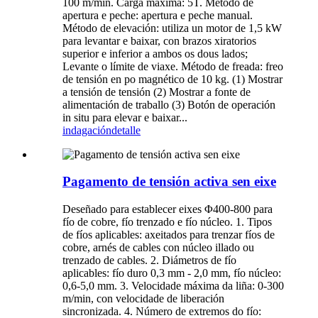
100 m/min. Carga máxima: 5T. Método de
apertura e peche: apertura e peche manual.
Método de elevación: utiliza un motor de 1,5 kW
para levantar e baixar, con brazos xiratorios
superior e inferior a ambos os dous lados;
Levante o límite de viaxe. Método de freada: freo
de tensión en po magnético de 10 kg. (1) Mostrar
a tensión de tensión (2) Mostrar a fonte de
alimentación de traballo (3) Botón de operación
in situ para elevar e baixar...
indagación
detalle
Pagamento de tensión activa sen eixe
Deseñado para establecer eixes Φ400-800 para
fío de cobre, fío trenzado e fío núcleo. 1. Tipos
de fíos aplicables: axeitados para trenzar fíos de
cobre, arnés de cables con núcleo illado ou
trenzado de cables. 2. Diámetros de fío
aplicables: fío duro 0,3 mm - 2,0 mm, fío núcleo:
0,6-5,0 mm. 3. Velocidade máxima da liña: 0-300
m/min, con velocidade de liberación
sincronizada. 4. Número de extremos do fío: