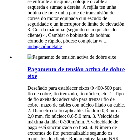
se enfronte á máquina, coloque o cable á
esquerda e súmao á dereita. A rejilla ten unha
bobina de fío e unha parte de transmisión de
correa do motor equipada cun escudo de
seguridade e un interruptor de límite de elevación
3. Cor da máquina: (segundo os requisitos do
cliente) 4. Cambiar o bobinado da bobina:
cómodo e rápido, pódese completar w ...
indagación
detalle
Pagamento de tensión activa de dobre
eixe
Deseñado para establecer eixos Φ 400-500 para
fío de cobre, fío trenzado, fío núcleo, etc. 1. Tipo
de fío axeitado: adecuado para trenzar fío de
cobre, mazo de cables con núcleo illado ou cable.
2. Diámetro do fío aplicable: fío duro 0,3 mm -
2,0 mm, fío núcleo: 0,6-5,0 mm. 3. Velocidade
máxima da liña: 0-300m/min. A velocidade de
pago está sincronizada co host. 4. Número de
extremos do fío: personalizable segundo os
requisitos do cliente. Rodamentos: Japan NSK,