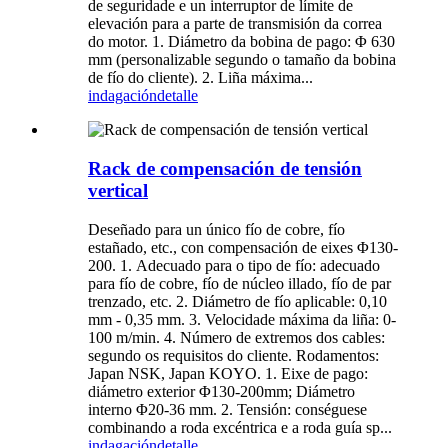
de seguridade e un interruptor de límite de
elevación para a parte de transmisión da correa
do motor. 1. Diámetro da bobina de pago: Φ 630
mm (personalizable segundo o tamaño da bobina
de fío do cliente). 2. Liña máxima...
indagación
detalle
Rack de compensación de tensión
vertical
Deseñado para un único fío de cobre, fío
estañado, etc., con compensación de eixes Φ130-
200. 1. Adecuado para o tipo de fío: adecuado
para fío de cobre, fío de núcleo illado, fío de par
trenzado, etc. 2. Diámetro de fío aplicable: 0,10
mm - 0,35 mm. 3. Velocidade máxima da liña: 0-
100 m/min. 4. Número de extremos dos cables:
segundo os requisitos do cliente. Rodamentos:
Japan NSK, Japan KOYO. 1. Eixe de pago:
diámetro exterior Φ130-200mm; Diámetro
interno Φ20-36 mm. 2. Tensión: conséguese
combinando a roda excéntrica e a roda guía sp...
indagación
detalle