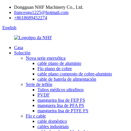
Dongguan NHF Machinery Co., Ltd.
francesgu1225@hotmail.com
+8618689452274
English
Casa
Solución
Nova serie enerxética
cable plano de aluminio
Fío plano de cobre
cable plano composto de cobre-aluminio
cable de batería de alimentación
Serie de teflón
Tubos médicos ultrafinos
PVDF
mangueira lisa de FEP FS
manguera lisa de PFA PS
mangueira lisa de PTFE FS
Fío e cable
cable doméstico
cables industriais