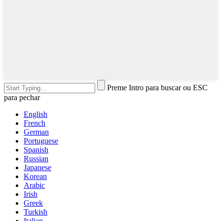
Preme Intro para buscar ou ESC
para pechar
English
French
German
Portuguese
Spanish
Russian
Japanese
Korean
Arabic
Irish
Greek
Turkish
Italian