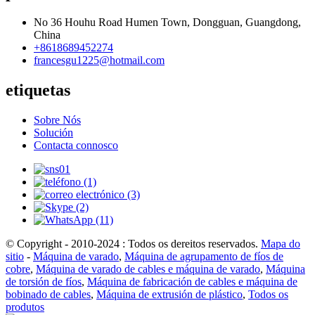
No 36 Houhu Road Humen Town, Dongguan, Guangdong,
China
+8618689452274
francesgu1225@hotmail.com
etiquetas
Sobre Nós
Solución
Contacta connosco
© Copyright - 2010-2024 : Todos os dereitos reservados.
Mapa do
sitio
-
Máquina de varado
,
Máquina de agrupamento de fíos de
cobre
,
Máquina de varado de cables e máquina de varado
,
Máquina
de torsión de fíos
,
Máquina de fabricación de cables e máquina de
bobinado de cables
,
Máquina de extrusión de plástico
,
Todos os
produtos