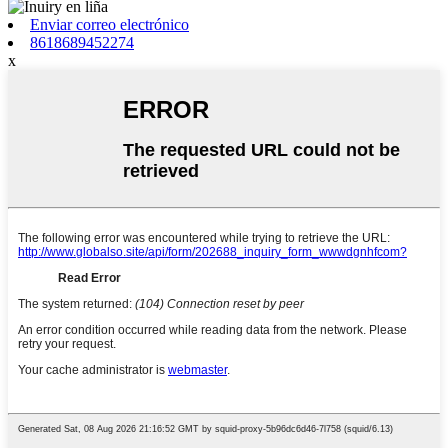
Enviar correo electrónico
8618689452274
x