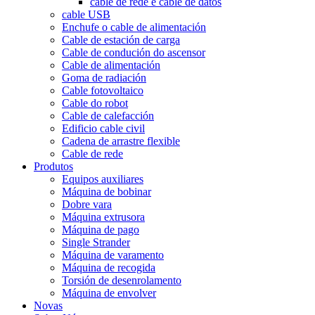
cable de rede e cable de datos
cable USB
Enchufe o cable de alimentación
Cable de estación de carga
Cable de condución do ascensor
Cable de alimentación
Goma de radiación
Cable fotovoltaico
Cable do robot
Cable de calefacción
Edificio cable civil
Cadena de arrastre flexible
Cable de rede
Produtos
Equipos auxiliares
Máquina de bobinar
Dobre vara
Máquina extrusora
Máquina de pago
Single Strander
Máquina de varamento
Máquina de recogida
Torsión de desenrolamento
Máquina de envolver
Novas